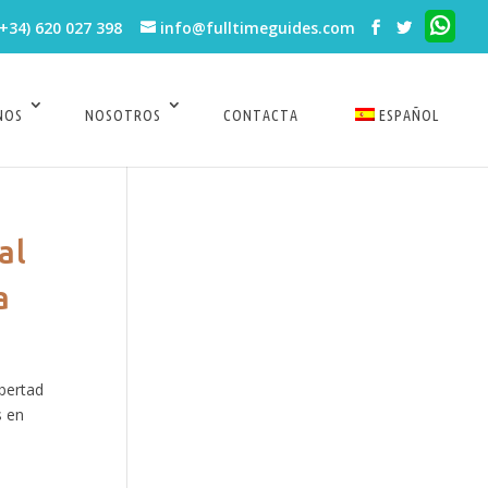
(+34) 620 027 398
info@fulltimeguides.com
NOS
NOSOTROS
CONTACTA
ESPAÑOL
al
a
ibertad
s en