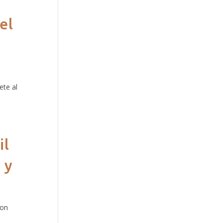
el
ete al
il
 y
con