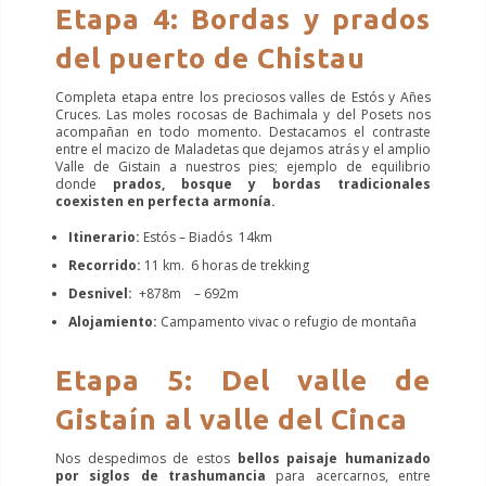
Etapa 4: Bordas y prados
del puerto de Chistau
Completa etapa entre los preciosos valles de Estós y Añes
Cruces. Las moles rocosas de Bachimala y del Posets nos
acompañan en todo momento. Destacamos el contraste
entre el macizo de Maladetas que dejamos atrás y el amplio
Valle de Gistain a nuestros pies; ejemplo de equilibrio
donde
prados, bosque y bordas tradicionales
coexisten en perfecta armonía.
Itinerario:
Estós – Biadós 14km
Recorrido:
11 km. 6 horas de trekking
Desnivel:
+878m – 692m
Alojamiento:
Campamento vivac o refugio de montaña
Etapa 5: Del valle de
Gistaín al valle del Cinca
Nos despedimos de estos
bellos paisaje humanizado
por siglos de trashumancia
para acercarnos, entre