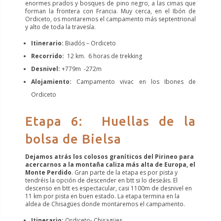
enormes prados y bosques de pino negro, a las cimas que
forman la frontera con Francia. Muy cerca, en el Ibón de
Ordiceto, os montaremos el campamento más septentrional
y alto de toda la travesía.
Itinerario:
Biadós – Ordiceto
Recorrido:
12 km. 6 horas de trekking
Desnivel:
+779m -272m
Alojamiento:
Campamento vivac en los Ibones de
Ordiceto
Etapa 6: Huellas de la
bolsa de Bielsa
Dejamos atrás los colosos graníticos del Pirineo para
acercarnos a la montaña caliza más alta de Europa, el
Monte Perdido
. Gran parte de la etapa es por pista y
tendréis la opción de descender en btt si lo deseáis. El
descenso en btt es espectacular, casi 1100m de desnivel en
11 km por pista en buen estado. La etapa termina en la
aldea de Chisagües donde montaremos el campamento.
Itinerario:
Ordiceto- Chisagües