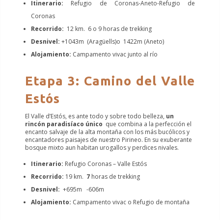
Itinerario:
Refugio de Coronas-Aneto-Refugio de
Coronas
Recorrido:
12 km. 6 o 9 horas de trekking
Desnivel:
+1043m (Aragüells)o 1422m (Aneto)
Alojamiento:
Campamento vivac junto al río
Etapa 3: Camino del Valle
Estós
El Valle d’Estós, es ante todo y sobre todo belleza,
un
rincón paradisíaco único
que combina a la perfección el
encanto salvaje de la alta montaña con los más bucólicos y
encantadores paisajes de nuestro Pirineo. En su exuberante
bosque mixto aun habitan urogallos y perdices nivales.
Itinerario:
Refugio Coronas – Valle Estós
Recorrido:
19 km.
7
horas de trekking
Desnivel:
+695m -606m
Alojamiento:
Campamento vivac o Refugio de montaña