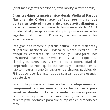
[print-me target=”#description, #availability” alt=”Imprimir”]
Gran trekking transpirenaico desde Viella al Parque
Nacional de Ordesa acompañado por mulas que
portearán todo el material de vivac y avituallamiento
para la travesía.
A diferencia los tramos de la GR 11
occidental el paisaje es más abrupto y discurre entre los
gigantes del macizo Pirenaico, si os animáis los
ascenderemos.
Esta gran ruta recorre el parque natural Posets- Maladeta y
el parque nacional de Ordesa y Monte Perdido. Las
tranquilas comarcas de Sobrarbe y Ribagorza nos
descubrirán que se puede vivir sin prisas al ritmo que dicta
el sol y nuestros pasos. Tendremos la oportunidad de
sorprender sarrios, quebrantahuesos y marmotas en su
hábitat natural. También visitaremos algunos pueblos del
Pirineo…conocer las historias que guardan es parte esencial
de este viaje.
Excepto la primera y ultima noche
nos alojaremos en
campamentos vivac montados exclusivamente para
vosotros donde no falta de nada
. Las mulas portean
tiendas, sacos y comida. Tenemos cocina, duchas de agua
caliente y WC portátiles para que el impacto en el medio sea
cero.