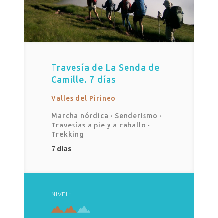
Travesía de La Senda de
Camille. 7 días
Valles del Pirineo
Marcha nórdica
·
Senderismo
·
Travesías a pie y a caballo
·
Trekking
7 días
NIVEL: