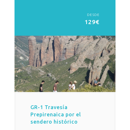
DESDE
129€
GR-1 Travesía
Prepirenaica por el
sendero histórico