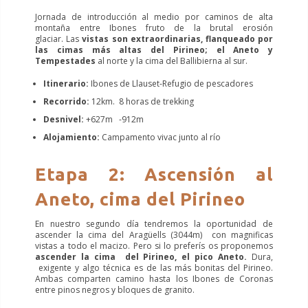
Jornada de introducción al medio por caminos de alta
montaña entre Ibones fruto de la brutal erosión
glaciar. Las
vistas son extraordinarias, flanqueado por
las cimas más altas del Pirineo; el Aneto y
Tempestades
al norte y la cima del Ballibierna al sur.
Itinerario:
Ibones de Llauset-Refugio de pescadores
Recorrido:
12km. 8 horas de trekking
Desnivel:
+627m -912m
Alojamiento:
Campamento vivac junto al río
Etapa 2: Ascensión al
Aneto, cima del Pirineo
En nuestro segundo día tendremos la oportunidad de
ascender la cima del Aragüells (3044m) con magnificas
vistas a todo el macizo. Pero si lo preferís os proponemos
ascender la cima del Pirineo, el pico Aneto.
Dura,
exigente y algo técnica es de las más bonitas del Pirineo.
Ambas comparten camino hasta los Ibones de Coronas
entre pinos negros y bloques de granito.