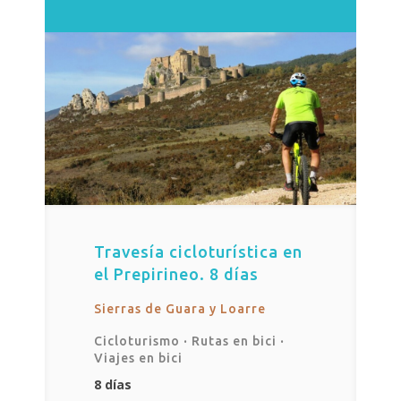
Travesía cicloturística en
el Prepirineo. 8 días
Sierras de Guara y Loarre
Cicloturismo
·
Rutas en bici
·
Viajes en bici
8 días