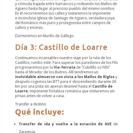
y cómoda bajada entre barrancos y rodeando los Mallos de
Agüero hasta llegar al precioso pueblo del mismo nombre.
En él recorreremos sus calles y visitaremos la imponente
e inconclusa Iglesia de Santiago de Agüero, verdadera joya
del Románico más puro y protagonista entre campos de
cultivo y encinas.
Dormiremos en Murillo de Gállego.
Día 3: Castillo de Loarre
Continuamos incansables nuestro viaje por la ruta de los
Castillos, rumbo este. Para superar los paredones de los Fils
progresaremos por la
Via-ferrata
de “Cubilillo os Fills”
hasta el Mirador de los Buitres. Allí tendremos un
inolvidable almuerzo con vista a los Mallos de Riglos
y
después cogemos las BTT para ir descendiendo durante 26
km por una pista sin apenas desnivel hasta el
Castillo de
Loarre
, imponente fortaleza románica que visitaremos sin
prisas antes de volver a casa.
Transfer a destino.
Qué incluye:
Transfer de ida y vuelta a la estación de
AVE
de
Zaragoza