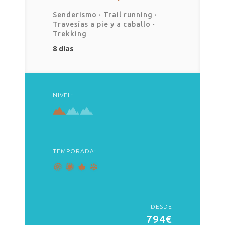
Senderismo
·
Trail running
·
Travesías a pie y a caballo
·
Trekking
8 días
NIVEL:
TEMPORADA:
DESDE
794€