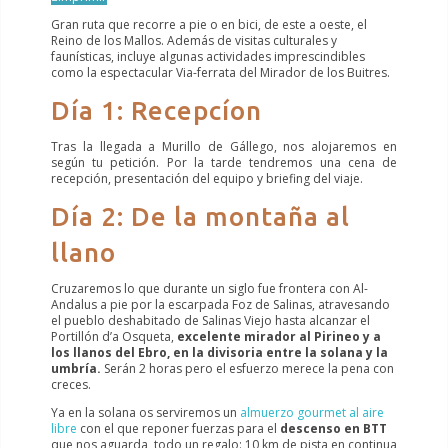
Gran ruta que recorre a pie o en bici, de este a oeste, el
Reino de los Mallos. Además de visitas culturales y
faunísticas, incluye algunas actividades imprescindibles
como la espectacular Via-ferrata del Mirador de los Buitres.
Día 1: Recepcíon
Tras la llegada a Murillo de Gállego, nos alojaremos en
según tu petición. Por la tarde tendremos una cena de
recepción, presentación del equipo y briefing del viaje.
Día 2: De la montaña al
llano
Cruzaremos lo que durante un siglo fue frontera con Al-
Andalus a pie por la escarpada Foz de Salinas, atravesando
el pueblo deshabitado de Salinas Viejo hasta alcanzar el
Portillón d’a Osqueta,
excelente mirador al Pirineo y a
los llanos del Ebro, en la divisoria entre la solana y la
umbría.
Serán 2 horas pero el esfuerzo merece la pena con
creces.
Ya en la solana os serviremos un
almuerzo gourmet al aire
libre
con el que reponer fuerzas para el
descenso en BTT
que nos aguarda, todo un regalo: 10 km de pista en continua