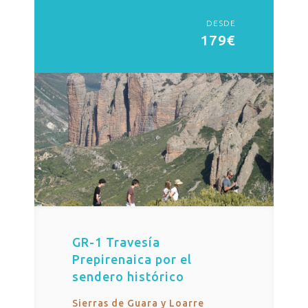
DESDE
179€
GR-1 Travesía
Prepirenaica por el
sendero histórico
Sierras de Guara y Loarre