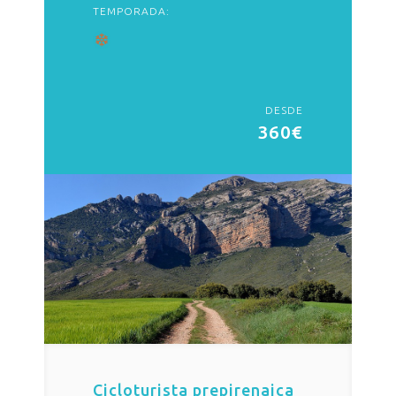
TEMPORADA:
DESDE
360€
Cicloturista prepirenaica