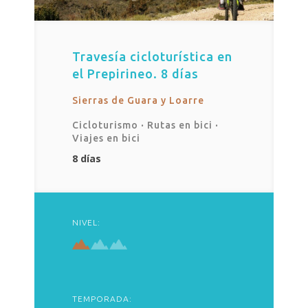
Travesía cicloturística en
el Prepirineo. 8 días
Sierras de Guara y Loarre
Cicloturismo
·
Rutas en bici
·
Viajes en bici
8 días
NIVEL:
TEMPORADA: