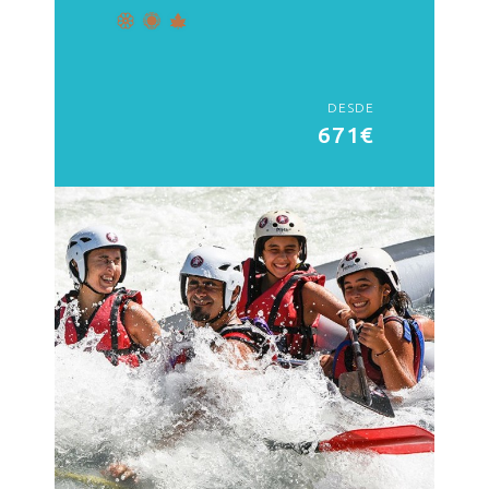
DESDE
671€