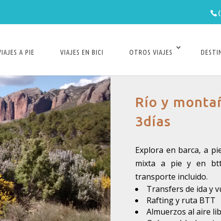
VIAJES A PIE
VIAJES EN BICI
OTROS VIAJES
DESTI
Río y montañ
3días
Explora en barca, a pi
mixta a pie y en btt
transporte incluido.
Transfers de ida y v
Rafting y ruta BTT
Almuerzos al aire li