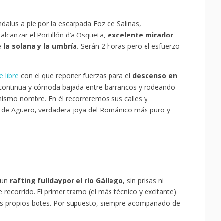
dalus a pie por la escarpada Foz de Salinas,
alcanzar el Portillón d’a Osqueta,
excelente mirador
e la solana y la umbría.
Serán 2 horas pero el esfuerzo
 libre
con el que reponer fuerzas para el
descenso en
 continua y cómoda bajada entre barrancos y rodeando
 mismo nombre. En él recorreremos sus calles y
go de Agüero, verdadera joya del Románico más puro y
 un
rafting fulldaypor el río Gállego
, sin prisas ni
recorrido. El primer tramo (el más técnico y excitante)
os propios botes. Por supuesto, siempre acompañado de