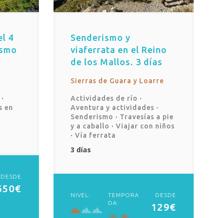
l 4
Senderismo y
ismo
viaferrata en el Reino
de los Mallos. 3 días
Sierras de Guara y Loarre
s
·
Actividades de río
·
s en
Aventura y actividades
·
Senderismo
·
Travesías a pie
y a caballo
·
Viajar con niños
·
Vía ferrata
3 días
DESDE
650€
NIVEL:
TEMPORA
DESDE
DA:
129€