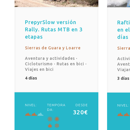
PrepyrSlow versión
Raft
Rally. Rutas MTB en 3
en el
etapas
días
Sierras de Guara y Loarre
Sierr
Aventura y actividades
·
Activ
Cicloturismo
·
Rutas en bici
·
Avent
Viajes en bici
Viaja
4 días
3 días
NIVEL:
TEMPORA
DESDE
NIVEL:
DA:
320€