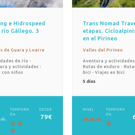
ing e Hidrospeed
Trans Nomad Trave
 río Gállego. 3
etapas. Cicloalpin
en el Pirineo
as de Guara y Loarre
Valles del Pirineo
idades de río
·
Aventura y actividade
ura y actividades
·
Rutas de enduro
·
Ruta
r con niños
bici
·
Viajes en bici
5 días
TEMPORA
DESDE
NIVEL:
TEMPORA
DA:
DA:
79€