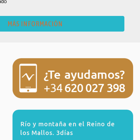
ado
MÁS INFORMACIÓN
Río y montaña en el Reino de
los Mallos. 3días