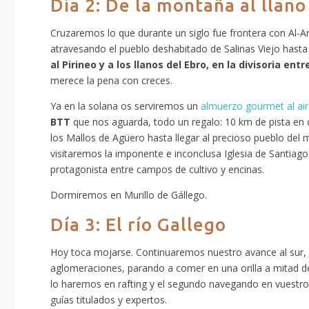
Día 2: De la montaña al llano
Cruzaremos lo que durante un siglo fue frontera con Al-An
atravesando el pueblo deshabitado de Salinas Viejo hasta 
al Pirineo y a los llanos del Ebro, en la divisoria entr
merece la pena con creces.
Ya en la solana os serviremos un
almuerzo gourmet al aire
BTT
que nos aguarda, todo un regalo: 10 km de pista en
los Mallos de Agüero hasta llegar al precioso pueblo del
visitaremos la imponente e inconclusa Iglesia de Santia
protagonista entre campos de cultivo y encinas.
Dormiremos en Murillo de Gállego.
Día 3: El río Gallego
Hoy toca mojarse. Continuaremos nuestro avance al sur,
aglomeraciones, parando a comer en una orilla a mitad de 
lo haremos en rafting y el segundo navegando en vuestr
guías titulados y expertos.