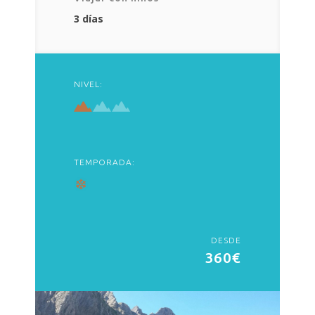
3 días
NIVEL:
TEMPORADA:
DESDE
360€