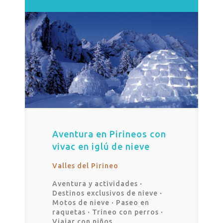
Aventura en Pirineos con
vivac en iglú de nieve
Valles del Pirineo
Aventura y actividades
·
Destinos exclusivos de nieve
·
Motos de nieve
·
Paseo en
raquetas
·
Trineo con perros
·
Viajar con niños