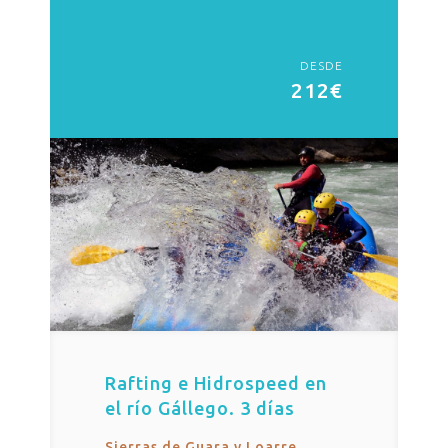
DESDE
212€
Rafting e Hidrospeed en
el río Gállego. 3 días
Sierras de Guara y Loarre