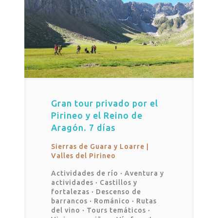
Gran tour privado por el
Pirineo y el Reino de
Aragón. 7 días
Sierras de Guara y Loarre |
Valles del Pirineo
Actividades de río
·
Aventura y
actividades
·
Castillos y
fortalezas
·
Descenso de
barrancos
·
Románico
·
Rutas
del vino
·
Tours temáticos
·